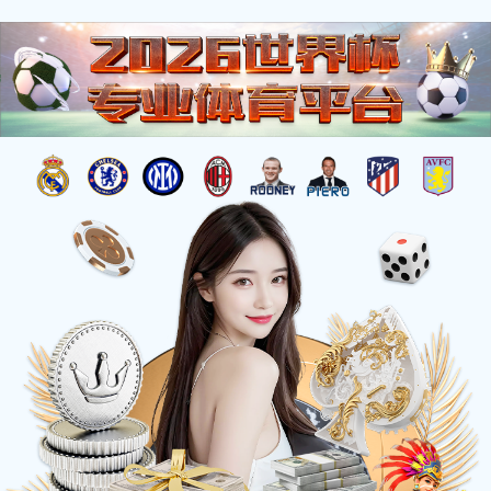
注册入口
全天更新 ·
开云体育
赛事
实时同步
无论您身在何处，
开云体育APP
为您带来高速、高
清、稳定的观赛体验。
下载客户端
网页端访问