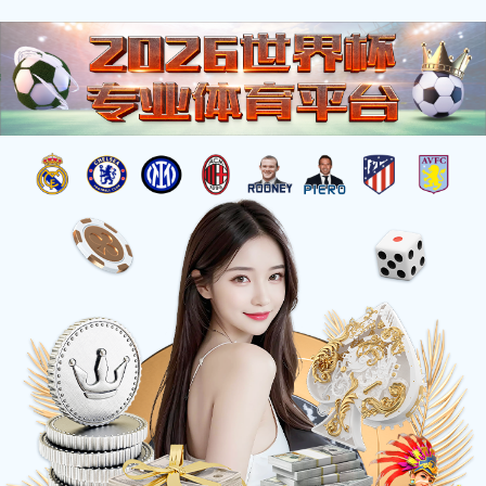
注册入口
全天更新 ·
开云体育
赛事
实时同步
无论您身在何处，
开云体育APP
为您带来高速、高
清、稳定的观赛体验。
下载客户端
网页端访问